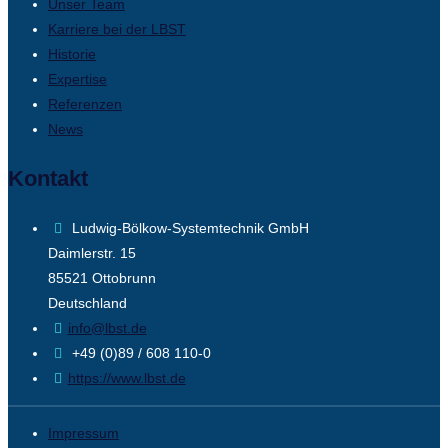
Unser Team
Karriere bei der LBST
Historie
Expertise
Referenzen
News
Kontakt
Ludwig-Bölkow-Systemtechnik GmbH
Daimlerstr. 15
85521 Ottobrunn
Deutschland
info@lbst.de
+49 (0)89 / 608 110-0
https://www.lbst.de
Impressum