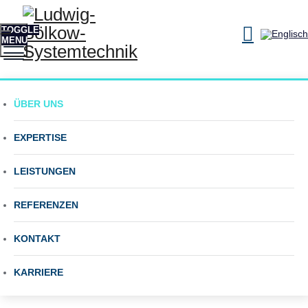
TOGGLE
MENU
Ihr Berater für
ÜBER UNS
Energie, Mobilität und
EXPERTISE
Nachhaltigkeit
LEISTUNGEN
REFERENZEN
KONTAKT
KARRIERE