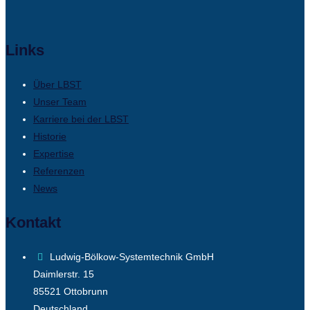
Links
Über LBST
Unser Team
Karriere bei der LBST
Historie
Expertise
Referenzen
News
Kontakt
Ludwig-Bölkow-Systemtechnik GmbH
Daimlerstr. 15
85521 Ottobrunn
Deutschland