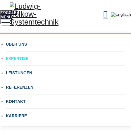
TOGGLE
MENU
Ihr Berater für
Expertise
ÜBER UNS
Energie, Mobilität und
EXPERTISE
Nachhaltigkeit
LEISTUNGEN
REFERENZEN
Expertise
KONTAKT
KARRIERE