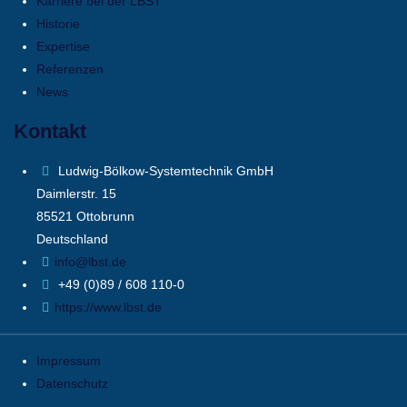
Karriere bei der LBST
Historie
Expertise
Referenzen
News
Kontakt
Ludwig-Bölkow-Systemtechnik GmbH
Daimlerstr. 15
85521 Ottobrunn
Deutschland
info@lbst.de
+49 (0)89 / 608 110-0
https://www.lbst.de
Impressum
Datenschutz