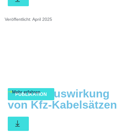
Veröffentlicht: April 2025
Umweltauswirkung
Mehr erfahren
PUBLIKATION
von Kfz-Kabelsätzen