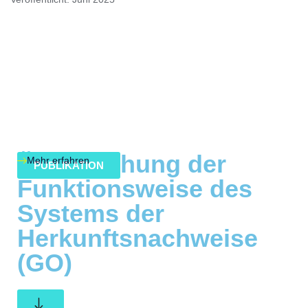
Überwachung der
Mehr erfahren
PUBLIKATION
Funktionsweise des
Systems der
Herkunftsnachweise
(GO)