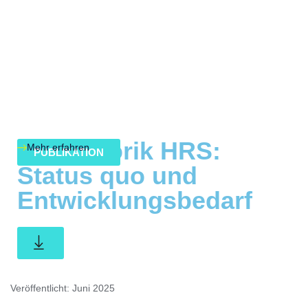
Regulatorik HRS:
Mehr erfahren
PUBLIKATION
Status quo und
Entwicklungsbedarf
Veröffentlicht: Juni 2025