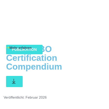
EU RFNBO
Mehr erfahren
PUBLIKATION
Certification
Compendium
Veröffentlicht: Februar 2026