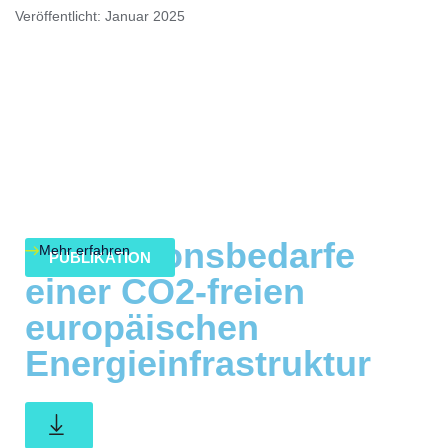
Veröffentlicht: Januar 2025
Investitionsbedarfe
Mehr erfahren
PUBLIKATION
einer CO2-freien
europäischen
Energieinfrastruktur