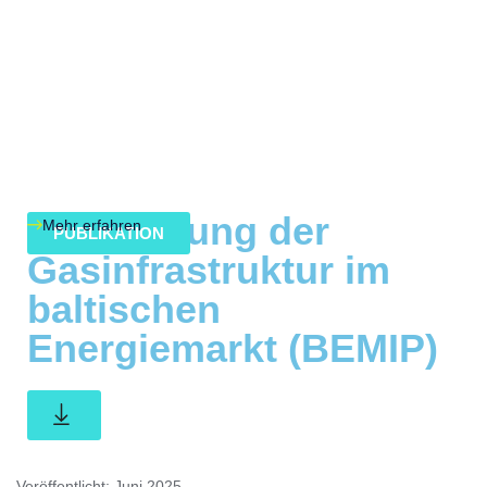
Entwicklung der
Mehr erfahren
PUBLIKATION
Gasinfrastruktur im
baltischen
Energiemarkt (BEMIP)
Veröffentlicht: Juni 2025