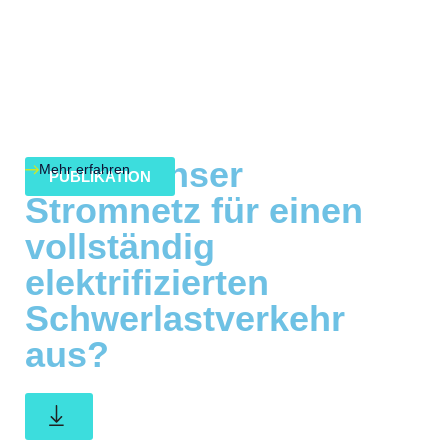
Reicht unser
Mehr erfahren
PUBLIKATION
Stromnetz für einen
vollständig
elektrifizierten
Schwerlastverkehr
aus?