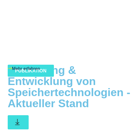
Forschung &
Mehr erfahren
PUBLIKATION
Entwicklung von
Speichertechnologien -
Aktueller Stand