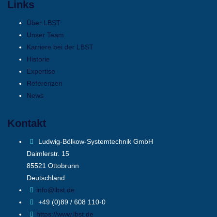
Links
Über LBST
Unser Team
Karriere bei der LBST
Historie
Expertise
Referenzen
News
Kontakt
Ludwig-Bölkow-Systemtechnik GmbH
Daimlerstr. 15
85521 Ottobrunn
Deutschland
info@lbst.de
+49 (0)89 / 608 110-0
https://www.lbst.de