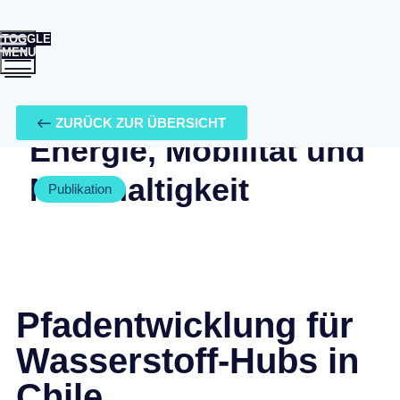
TOGGLE
MENU
Ihr Berater für
ZURÜCK ZUR ÜBERSICHT
Energie, Mobilität und
Nachhaltigkeit
Publikation
Pfadentwicklung für
Wasserstoff-Hubs in
Chile