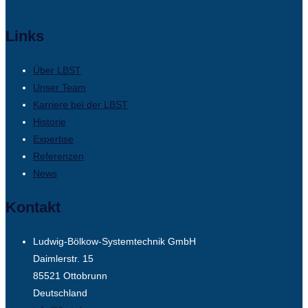
Links
Über LBST
Unser Team
Karriere bei der LBST
Historie
Expertise
Referenzen
News
Kontakt
Ludwig-Bölkow-Systemtechnik GmbH
Daimlerstr. 15
85521 Ottobrunn
Deutschland