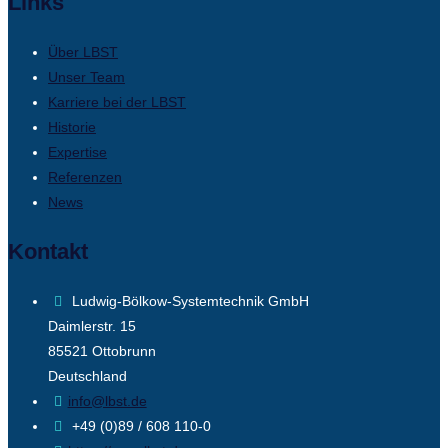
Links
Über LBST
Unser Team
Karriere bei der LBST
Historie
Expertise
Referenzen
News
Kontakt
Ludwig-Bölkow-Systemtechnik GmbH
Daimlerstr. 15
85521 Ottobrunn
Deutschland
info@lbst.de
+49 (0)89 / 608 110-0