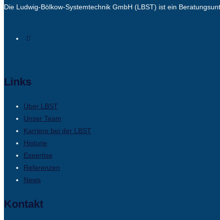
Die Ludwig-Bölkow-Systemtechnik GmbH (LBST) ist ein Beratungsuntern
Links
Über LBST
Unser Team
Karriere bei der LBST
Historie
Expertise
Referenzen
News
Kontakt