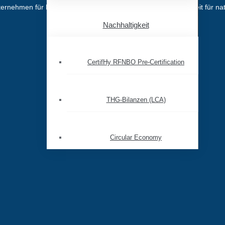
ehmen für Energie, Wasserstoff, Mobilität und Nachhaltigkeit für nat
Nachhaltigkeit
CertifHy RFNBO Pre-Certification
THG-Bilanzen (LCA)
Circular Economy