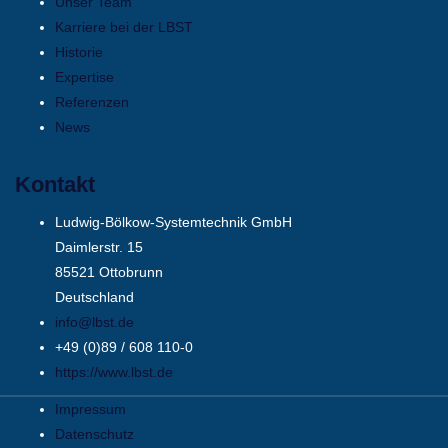
Unser Team
Karriere bei der LBST
Historie
Expertise
Referenzen
News
Kontakt
Ludwig-Bölkow-Systemtechnik GmbH
Daimlerstr. 15
85521 Ottobrunn
Deutschland
info@lbst.de
+49 (0)89 / 608 110-0
https://www.lbst.de
Impressum
Datenschutz