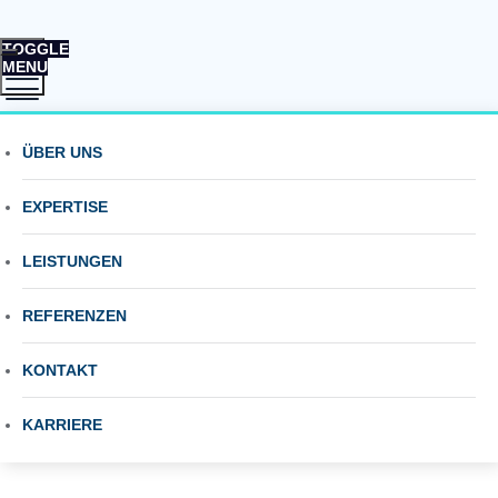
TOGGLE
MENU
Ihr Berater für
ZURÜCK ZUR ÜBERSICHT
Energie, Mobilität
ÜBER UNS
und Nachhaltigkeit
EXPERTISE
Projekt
LEISTUNGEN
REFERENZEN
KONTAKT
KARRIERE