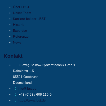
Über LBST
Unser Team
Karriere bei der LBST
Historie
Expertise
Referenzen
News
Kontakt
Ludwig-Bölkow-Systemtechnik GmbH
Daimlerstr. 15
85521 Ottobrunn
Deutschland
info@lbst.de
+49 (0)89 / 608 110-0
https://www.lbst.de