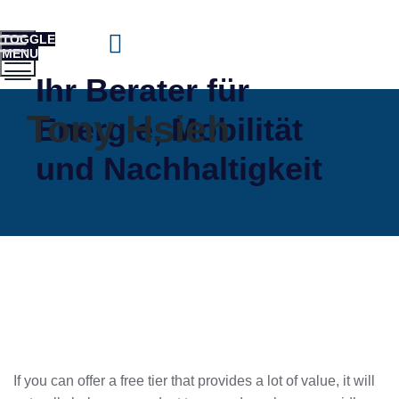
TOGGLE
MENU
Ihr Berater für
Tony Hsieh
Energie, Mobilität
und Nachhaltigkeit
If you can offer a free tier that provides a lot of value, it will