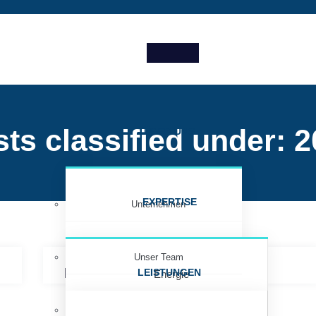
ts classified under:
2
ÜBER UNS
EXPERTISE
Unternehmen
Unser Team
Intelligente Sektorenkopplung
LEISTUNGEN
Energie
Historie