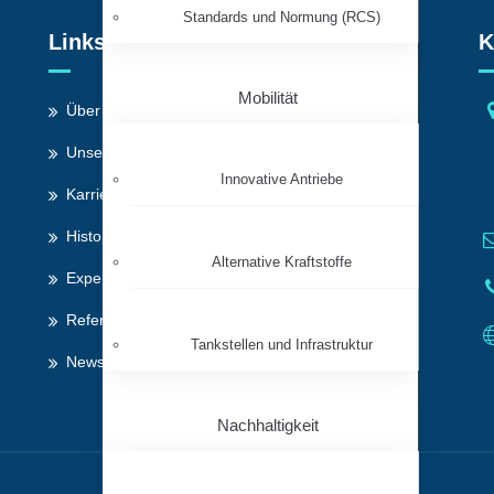
Standards und Normung (RCS)
Links
K
Mobilität
Über LBST
Unser Team
Innovative Antriebe
Karriere bei der LBST
Historie
Alternative Kraftstoffe
Expertise
Referenzen
Tankstellen und Infrastruktur
News
Nachhaltigkeit