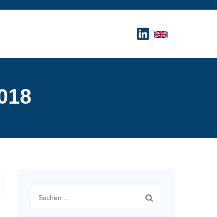
018
Suchen
nach: