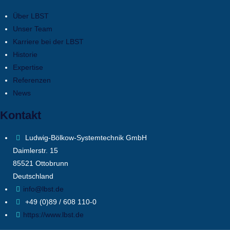
Über LBST
Unser Team
Karriere bei der LBST
Historie
Expertise
Referenzen
News
Kontakt
Ludwig-Bölkow-Systemtechnik GmbH
Daimlerstr. 15
85521 Ottobrunn
Deutschland
info@lbst.de
+49 (0)89 / 608 110-0
https://www.lbst.de