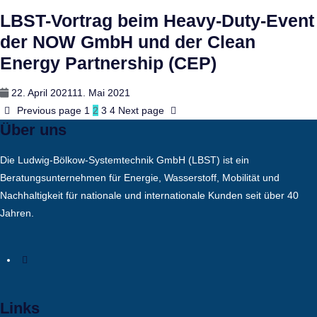
on
LBST-Vortrag beim Heavy-Duty-Event
der NOW GmbH und der Clean
Energy Partnership (CEP)
Posted
22. April 2021
11. Mai 2021
on
Previous page
1
2
3
4
Next page
Über uns
Die Ludwig-Bölkow-Systemtechnik GmbH (LBST) ist ein
Beratungsunternehmen für Energie, Wasserstoff, Mobilität und
Nachhaltigkeit für nationale und internationale Kunden seit über 40
Jahren.
Links