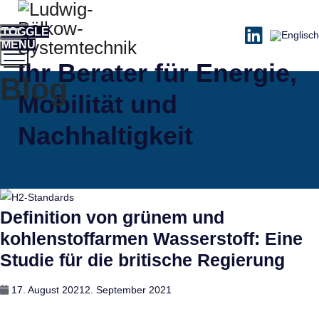
TOGGLE
MENU
Ihr Berater für Energie,
Blog
Mobilität und
Nachhaltigkeit
Definition von grünem und
kohlenstoffarmen Wasserstoff: Eine
Studie für die britische Regierung
Posted
17. August 2021
2. September 2021
on