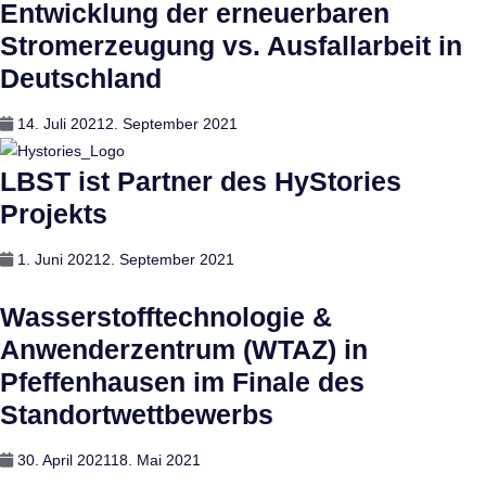
Entwicklung der erneuerbaren
Stromerzeugung vs. Ausfallarbeit in
Deutschland
Posted
14. Juli 2021
2. September 2021
on
LBST ist Partner des HyStories
Projekts
Posted
1. Juni 2021
2. September 2021
on
Wasserstofftechnologie &
Anwenderzentrum (WTAZ) in
Pfeffenhausen im Finale des
Standortwettbewerbs
Posted
30. April 2021
18. Mai 2021