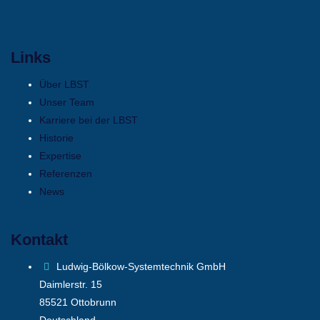
Links
Über LBST
Unser Team
Karriere bei der LBST
Historie
Expertise
Referenzen
News
Kontakt
Ludwig-Bölkow-Systemtechnik GmbH
Daimlerstr. 15
85521 Ottobrunn