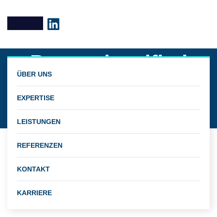
Posts classified
ÜBER UNS
under:
EXPERTISE
Themenfelder
LEISTUNGEN
REFERENZEN
KONTAKT
Power-to-X
KARRIERE