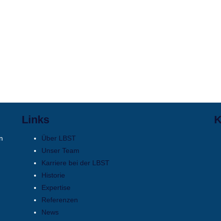
Links
K
n
Über LBST
Unser Team
Karriere bei der LBST
Historie
Expertise
Referenzen
News