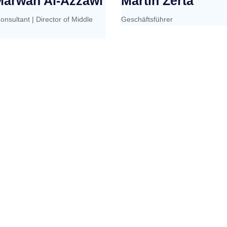
Marwah Al-Azzawi
Martin Zerta
onsultant | Director of Middle
Geschäftsführer