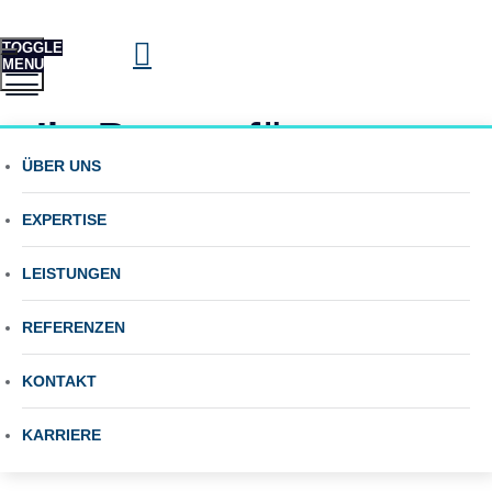
TOGGLE
MENU
Ihr Berater für
System- und
ÜBER UNS
Energie, Mobilität und
Technologiestudien
Nachhaltigkeit
EXPERTISE
LEISTUNGEN
REFERENZEN
KONTAKT
KARRIERE