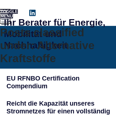
TOGGLE
MENU
Ihr Berater für Energie,
Posts classified
Mobilität und
under:
Alternative
Nachhaltigkeit
Kraftstoffe
EU RFNBO Certification
Compendium
Reicht die Kapazität unseres
Stromnetzes für einen vollständig