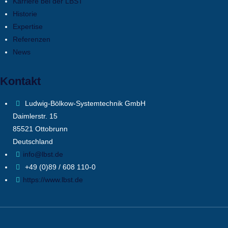
Karriere bei der LBST
Historie
Expertise
Referenzen
News
Kontakt
Ludwig-Bölkow-Systemtechnik GmbH
Daimlerstr. 15
85521 Ottobrunn
Deutschland
info@lbst.de
+49 (0)89 / 608 110-0
https://www.lbst.de