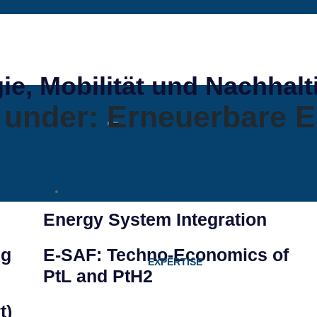
gie, Mobilität und Nachhalt
d under:
Erneuerbare E
ÜBER UNS
Energy System Integration
ng
E-SAF: Techno-Economics of
EXPERTISE
Unternehmen
PtL and PtH2
t)