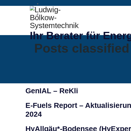
Ihr Berater für Ener
Posts classifie
GenIAL – ReKli
E-Fuels Report – Aktualisieru
2024
HyAllgäu*-Bodensee (HyExper