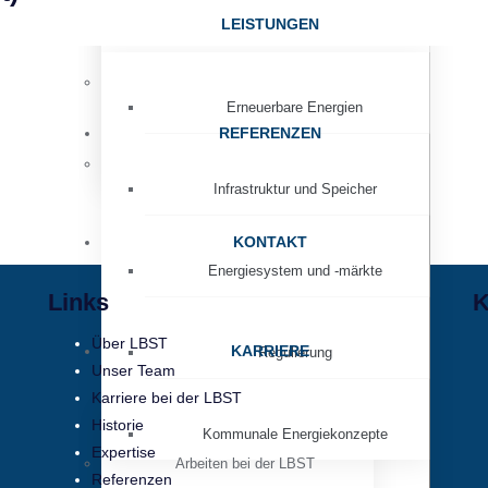
Unser Team
LEISTUNGEN
Energie
Historie
Erneuerbare Energien
REFERENZEN
News
Infrastruktur und Speicher
KONTAKT
Energiesystem und -märkte
Links
K
Über LBST
KARRIERE
Regulierung
Unser Team
Karriere bei der LBST
Historie
Kommunale Energiekonzepte
Expertise
Arbeiten bei der LBST
Referenzen