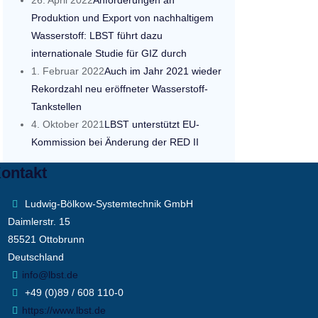
26. April 2022
Anforderungen an
Produktion und Export von nachhaltigem
Wasserstoff: LBST führt dazu
internationale Studie für GIZ durch
1. Februar 2022
Auch im Jahr 2021 wieder
Rekordzahl neu eröffneter Wasserstoff-
Tankstellen
4. Oktober 2021
LBST unterstützt EU-
Kommission bei Änderung der RED II
ontakt
Ludwig-Bölkow-Systemtechnik GmbH
Daimlerstr. 15
85521 Ottobrunn
Deutschland
info@lbst.de
+49 (0)89 / 608 110-0
https://www.lbst.de