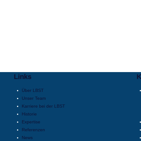
Links
K
Über LBST
Unser Team
Karriere bei der LBST
Historie
Expertise
Referenzen
News