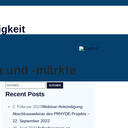
igkeit
IERE
 und -märkte
Suchen
nach:
Recent Posts
2. Februar 2023
Webinar-Ankündigung:
Abschlusswebinar des PRHYDE-Projekts –
22. September 2022