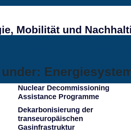
gie, Mobilität und Nachhalt
TISE
LEISTUNGEN
REFERENZEN
KONTAKT
KARR
d under:
Energiesystem
Nuclear Decommissioning
Assistance Programme
Dekarbonisierung der
transeuropäischen
Gasinfrastruktur