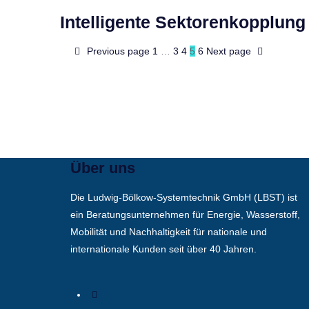
Intelligente Sektorenkopplung
Previous page
1
…
3
4
5
6
Next page
Über uns
Die Ludwig-Bölkow-Systemtechnik GmbH (LBST) ist
ein Beratungsunternehmen für Energie, Wasserstoff,
Mobilität und Nachhaltigkeit für nationale und
internationale Kunden seit über 40 Jahren.