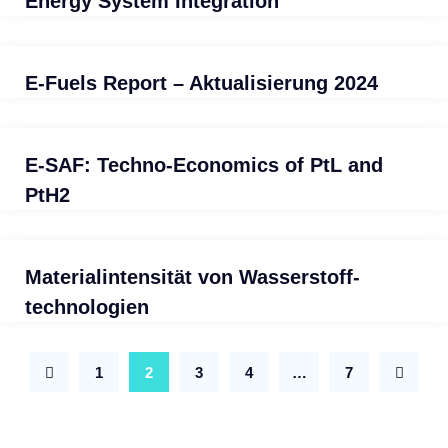
Energy System Integration
E-Fuels Report – Aktualisierung 2024
E-SAF: Techno-Economics of PtL and
PtH2
Material­intensität von Wasserstoff­
technologien
1
2
3
4
…
7