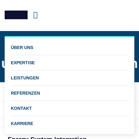
Posts classified
ÜBER UNS
under:
H2-Produktion
EXPERTISE
LEISTUNGEN
REFERENZEN
KONTAKT
H
O-Studie Brandenburg
2
KARRIERE