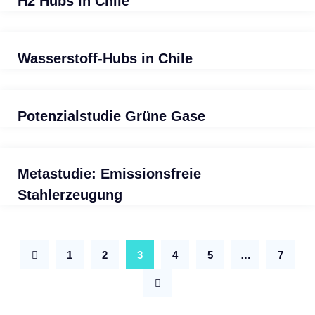
H2 Hubs in Chile
Wasserstoff-Hubs in Chile
Potenzialstudie Grüne Gase
Metastudie: Emissionsfreie
Stahlerzeugung
1
2
3
4
5
…
7